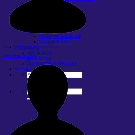
Für Eltern
FAQ & Dokumente
Tiergehege
Gastfamilie werden
iPad – Handout
Sonstiges
Fördergemeinschaft
Terminkalender
Bauer Weissenberg, Lucrecia Maria
Anmeldung
Hospitation
Gesamtschule
Erstklässler
Quereinsteiger-Wunsch
Kontakt