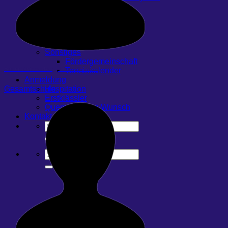
Für Eltern
FAQ & Dokumente
Tiergehege
Gastfamilie werden
iPad – Handout
Sonstiges
Fördergemeinschaft
Bauer Weissenberg, Lucrecia Maria
Terminkalender
Anmeldung
Gesamtschule
Hospitation
Erstklässler
Quereinsteiger-Wunsch
Kontakt