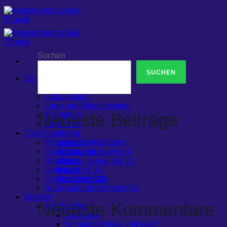
Zum
Inhalt
springen
Suchen
SUCHEN
Die Schule
Die Schule
Organisation
Lage und Möglichkeiten
Neueste Beiträge
Kollegium
Mediathek
Das Schulleben
Persönlichkeitsbildung
Lennart
Grundlagen und Leitbild
Tobias, AK 4
Strukturen
Malin – Joana, AK 13
Unterricht
Björn, AK 10
Unsere Oberstufe
Tessa, AK 13
Außerhalb des Unterrichts
Service
Neueste Kommentare
Für Schüler
Leseoase
Schulabschluss und jetzt?