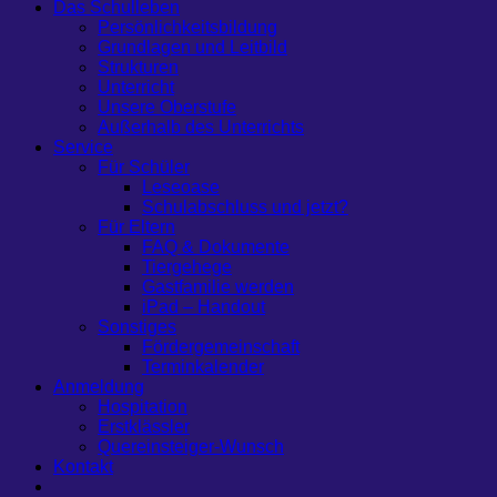
Das Schulleben
Persönlichkeitsbildung
Grundlagen und Leitbild
Strukturen
Unterricht
Unsere Oberstufe
Außerhalb des Unterrichts
Service
Für Schüler
Leseoase
Schulabschluss und jetzt?
Für Eltern
FAQ & Dokumente
Tiergehege
Gastfamilie werden
iPad – Handout
Sonstiges
Fördergemeinschaft
Terminkalender
Anmeldung
Hospitation
Erstklässler
Quereinsteiger-Wunsch
Kontakt