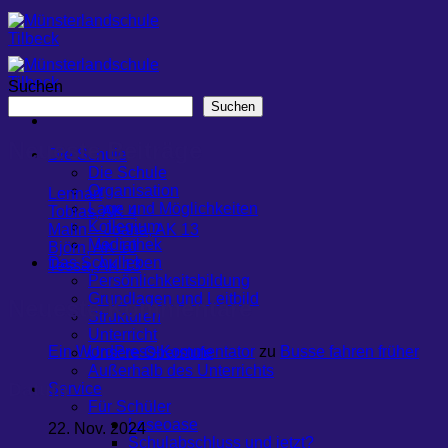
Zum
Inhalt
springen
Suchen
Suchen
Neueste Beiträge
Die Schule
Die Schule
Organisation
Lennart
Lage und Möglichkeiten
Tobias, AK 4
Kollegium
Malin – Joana, AK 13
Mediathek
Björn, AK 10
Das Schulleben
Tessa, AK 13
Persönlichkeitsbildung
Grundlagen und Leitbild
Neueste Kommentare
Strukturen
Unterricht
Ein WordPress-Kommentator
zu
Busse fahren früher
Unsere Oberstufe
Außerhalb des Unterrichts
Datum
Service
Für Schüler
Leseoase
22. Nov. 2024
Schulabschluss und jetzt?