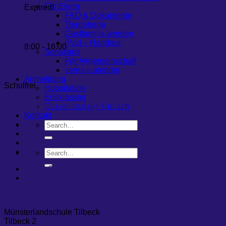
Für Eltern
Expired!
FAQ & Dokumente
Tiergehege
Uhrzeit
Gastfamilie werden
iPad – Handout
8:00 - 16:00
Sonstiges
Fördergemeinschaft
Pädagogischer Tag
Terminkalender
Anmeldung
Schulfrei
Hospitation
Erstklässler
Diese Veranstaltung teilen
Quereinsteiger-Wunsch
Kontakt
+ zum Google Calendar hinzufügen
+ iCal / Outlook export
Münsterlandschule Tilbeck
Tilbeck 2