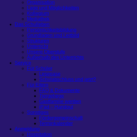
Organisation
Lage und Möglichkeiten
Kollegium
Mediathek
Das Schulleben
Persönlichkeitsbildung
Grundlagen und Leitbild
Strukturen
Unterricht
Unsere Oberstufe
Außerhalb des Unterrichts
Service
Für Schüler
Leseoase
Schulabschluss und jetzt?
Für Eltern
FAQ & Dokumente
Tiergehege
Gastfamilie werden
iPad – Handout
Sonstiges
Fördergemeinschaft
Terminkalender
Anmeldung
Hospitation