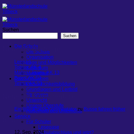
Zum
Inhalt
springen
Suchen
Suchen
Die Schule
Neueste Beiträge
Die Schule
Organisation
Lennart
Lage und Möglichkeiten
Tobias, AK 4
Kollegium
Malin – Joana, AK 13
Mediathek
Björn, AK 10
Das Schulleben
Tessa, AK 13
Persönlichkeitsbildung
Grundlagen und Leitbild
Neueste Kommentare
Strukturen
Unterricht
Unsere Oberstufe
Ein WordPress-Kommentator
zu
Busse fahren früher
Außerhalb des Unterrichts
Service
Datum
Für Schüler
Leseoase
12. Sep. 2024
Schulabschluss und jetzt?