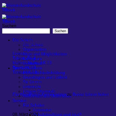
Zum
Inhalt
springen
Suchen
Suchen
Die Schule
Neueste Beiträge
Die Schule
Organisation
Lennart
Lage und Möglichkeiten
Tobias, AK 4
Kollegium
Malin – Joana, AK 13
Mediathek
Björn, AK 10
Das Schulleben
Tessa, AK 13
Persönlichkeitsbildung
Grundlagen und Leitbild
Neueste Kommentare
Strukturen
Unterricht
Unsere Oberstufe
Ein WordPress-Kommentator
zu
Busse fahren früher
Außerhalb des Unterrichts
Service
Datum
Für Schüler
Leseoase
08. März 2026
Schulabschluss und jetzt?