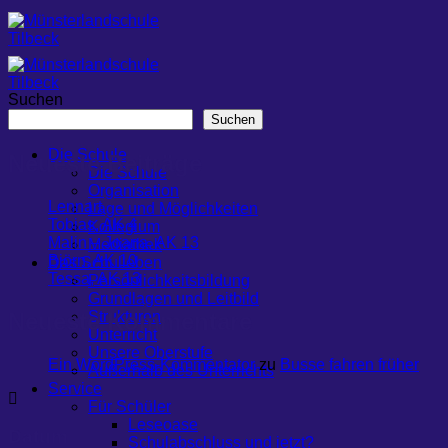
Zum
Inhalt
springen
Suchen
Suchen
Die Schule
Neueste Beiträge
Die Schule
Organisation
Lennart
Lage und Möglichkeiten
Tobias, AK 4
Kollegium
Malin – Joana, AK 13
Mediathek
Björn, AK 10
Das Schulleben
Tessa, AK 13
Persönlichkeitsbildung
Grundlagen und Leitbild
Neueste Kommentare
Strukturen
Unterricht
Unsere Oberstufe
Ein WordPress-Kommentator
zu
Busse fahren früher
Außerhalb des Unterrichts
Service
Für Schüler
Leseoase
Datum
Schulabschluss und jetzt?