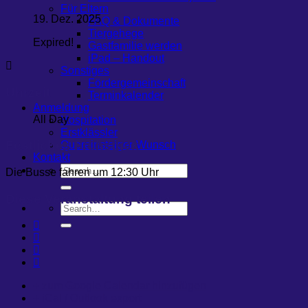
Für Eltern
19. Dez. 2025
FAQ & Dokumente
Tiergehege
Expired!
Gastfamilie werden
iPad – Handout
Sonstiges
Fördergemeinschaft
Uhrzeit
Terminkalender
Anmeldung
All Day
Hospitation
Erstklässler
Festliches Frühstück
Quereinsteiger-Wunsch
Kontakt
Die Busse fahren um 12:30 Uhr
Diese Veranstaltung teilen
+ zum Google Calendar hinzufügen
+ iCal / Outlook export