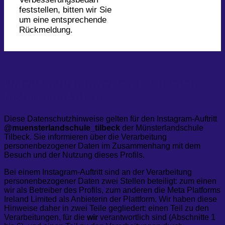
feststellen, bitten wir Sie
um eine entsprechende
Rückmeldung.
Datenschutzhinweise für unseren
Instagram-Auftritt
Diese Datenschutzhinweise gelten für den Instagram-Auftritt
@muensterlandschule_tilbeck
der Münsterlandschule
Tilbeck. Sie informieren über die Verarbeitung
personenbezogener Daten im Zusammenhang mit dem
Besuch und der Nutzung dieses Profils.
Bei einem Instagram-Auftritt sind an der Verarbeitung
personenbezogener Daten zwei Stellen beteiligt: zum einen
wir als Betreiber des Profils, zum anderen die Meta Platforms
Ireland Limited als Anbieterin der Plattform. Wir haben diese
Hinweise daher in zwei Teile gegliedert: einen Teil zu den
Verarbeitungen, für die
wir
verantwortlich sind (Abschnitte 1