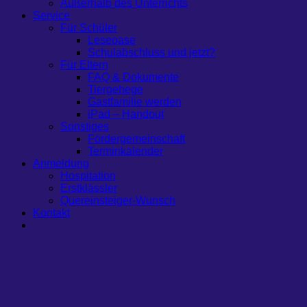
Außerhalb des Unterrichts
Service
Für Schüler
Leseoase
Schulabschluss und jetzt?
Für Eltern
FAQ & Dokumente
Tiergehege
Gastfamilie werden
iPad – Handout
Sonstiges
Fördergemeinschaft
Terminkalender
Anmeldung
Hospitation
Erstklässler
Quereinsteiger-Wunsch
Kontakt