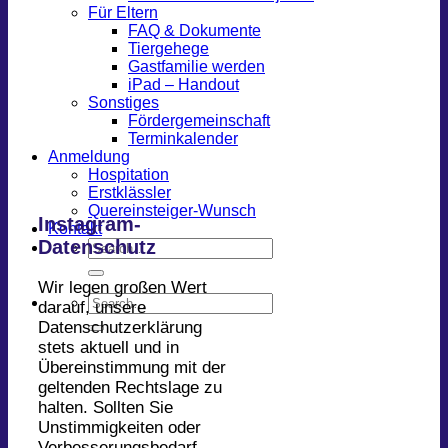
Für Eltern
FAQ & Dokumente
Tiergehege
Gastfamilie werden
iPad – Handout
Sonstiges
Fördergemeinschaft
Terminkalender
Anmeldung
Hospitation
Erstklässler
Quereinsteiger-Wunsch
Instagram-
Kontakt
Datenschutz
Wir legen großen Wert
darauf, unsere
Datenschutzerklärung
stets aktuell und in
Übereinstimmung mit der
geltenden Rechtslage zu
halten. Sollten Sie
Unstimmigkeiten oder
Verbesserungsbedarf