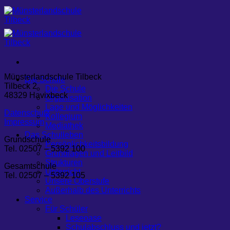
Zum
Inhalt
springen
Münsterlandschule Tilbeck
Die Schule
Tilbeck 2
Die Schule
48329 Havixbeck
Organisation
Lage und Möglichkeiten
Datenschutz
Kollegium
Impressum
Mediathek
Das Schulleben
Grundschule
Persönlichkeitsbildung
Tel. 02507 – 5392 100
Grundlagen und Leitbild
Strukturen
Gesamtschule
Unterricht
Tel. 02507 – 5392 105
Unsere Oberstufe
Außerhalb des Unterrichts
Service
Für Schüler
Leseoase
Schulabschluss und jetzt?